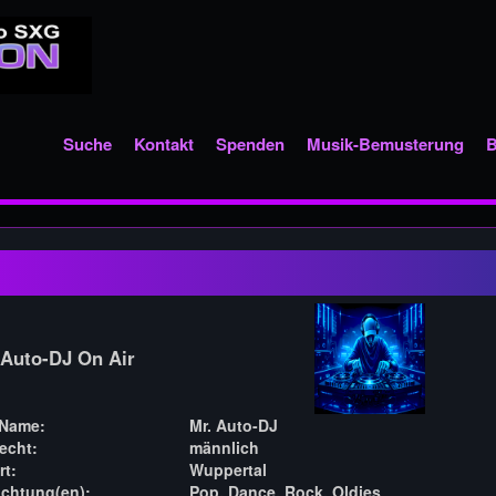
Suche
Kontakt
Spenden
Musik-Bemusterung
B
Auto-DJ On Air
 Name:
Mr. Auto-DJ
echt:
männlich
t:
Wuppertal
ichtung(en):
Pop, Dance, Rock, Oldies