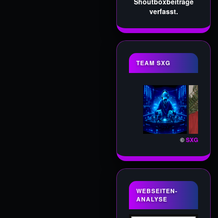
Shoutboxbeiträge
verfasst.
TEAM SXG
©
SXG
WEBSEITEN-
ANALYSE