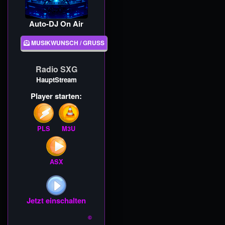
Auto-DJ On Air
MUSIKWUNSCH / GRUSS
Radio SXG
HauptStream
Player starten:
PLS
M3U
ASX
Jetzt einschalten
©