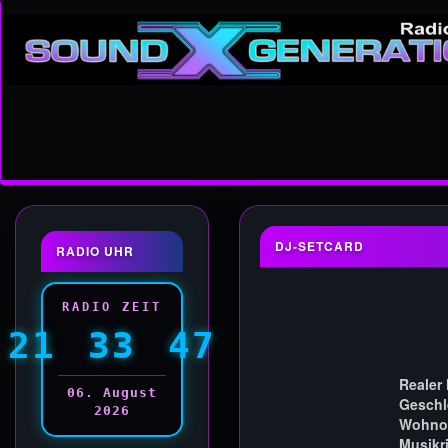
DJ-SETCARD
RADIO UHR
RADIO ZEIT
21
33
48
Realer
06. August
Geschl
2026
Wohnor
Musikr