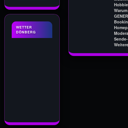
Hobbie
Warum 
GENER
Bookin
WETTER
Homep
DÖNBERG
Modera
Sende-
Weitere