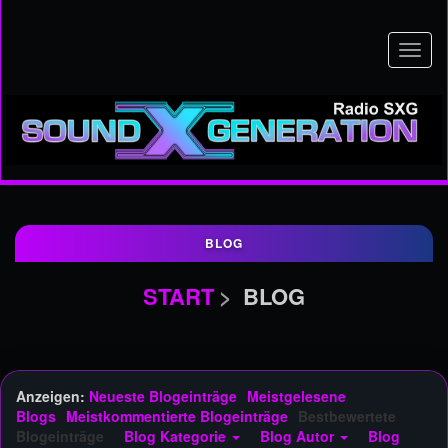
Navig
an-/a
BLOG
START
BLOG
Anzeigen:
Neueste Blogeinträge
Meistgelesene
Blogs
Meistkommentierte Blogeinträge
Bestbewertete
Blogeinträge
Blog Kategorie
Blog Autor
Blog